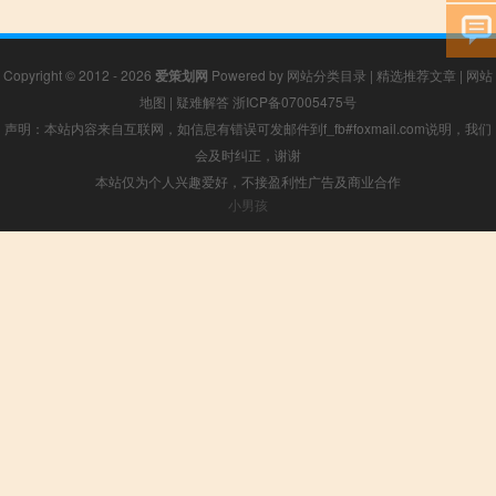
Copyright © 2012 - 2026
爱策划网
Powered by
网站分类目录
|
精选推荐文章
|
网站
地图
|
疑难解答
浙ICP备07005475号
声明：本站内容来自互联网，如信息有错误可发邮件到f_fb#foxmail.com说明，我们
会及时纠正，谢谢
本站仅为个人兴趣爱好，不接盈利性广告及商业合作
小男孩