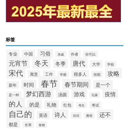
标签
习俗
专业
中国
作者
你可以
亲戚
冬天
元宵节
唐代
冬季
大学
学校
宋代
攻略
很多人
寓意
工作
年龄
技能
春节
春节期间
时间
是一个
新年
梦幻西游
游戏
疫情
汤圆
是一种
玩家
的人
的是
礼物
红包
考试
考生
自己的
诗人
还不
英语
诗词
费用
都是
长辈
食物