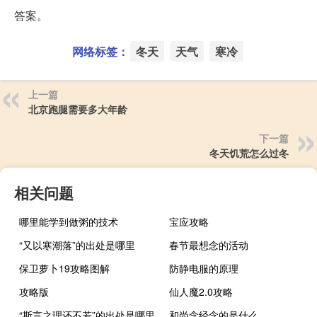
答案。
网络标签：
冬天
天气
寒冷
上一篇
北京跑腿需要多大年龄
下一篇
冬天饥荒怎么过冬
相关问题
哪里能学到做粥的技术
宝应攻略
“又以寒潮落”的出处是哪里
春节最想念的活动
保卫萝卜19攻略图解
防静电服的原理
攻略版
仙人魔2.0攻略
“斯言之理还不若”的出处是哪里
和尚念经念的是什么