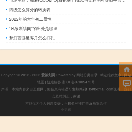
四级怎么算分的转换表
2022年的大年初二属性
“风泉断续闻”的出处是哪里
梦幻西游延寿丹怎么打孔
Copyright © 2012 - 2026
爱策划网
Powered by
网站分类目录
|
精选推荐文章
|
网站
地图
|
疑难解答
浙ICP备07005475号
声明：本站内容来自互联网，如信息有错误可发邮件到f_fb#foxmail.com说明，我们
会及时纠正，谢谢
本站仅为个人兴趣爱好，不接盈利性广告及商业合作
小男孩