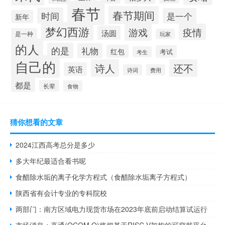
春节
春节期间
时间
是一个
新年
梦幻西游
游戏
疫情
汤圆
是一种
玩家
的人
的是
礼物
红包
考试
考生
自己的
诗人
还不
英语
诗词
费用
都是
长辈
食物
猜你想看的文章
2024江西高考总分是多少
多大年纪最适合看书呢
食醋除水垢的离子化学方程式（食醋除水垢离子方程式）
陕西省有会计专业的专科院校
两部门：南方区域电力现货市场在2023年底前启动结算试运行
市场消息：高通(QCOM.O)将把基于RISC-V架构的可穿戴平台引入谷歌(GOOG.O、GOOGL.O)的可穿戴系统Wear OS