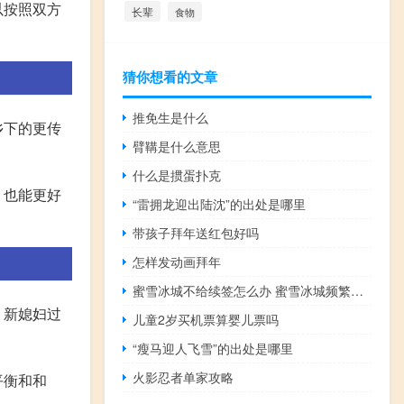
以按照双方
长辈
食物
猜你想看的文章
推免生是什么
乡下的更传
臂鞲是什么意思
什么是掼蛋扑克
，也能更好
“雷拥龙迎出陆沈”的出处是哪里
带孩子拜年送红包好吗
怎样发动画拜年
蜜雪冰城不给续签怎么办 蜜雪冰城频繁改标签过期继续用
，新媳妇过
儿童2岁买机票算婴儿票吗
“瘦马迎人飞雪”的出处是哪里
火影忍者单家攻略
平衡和和