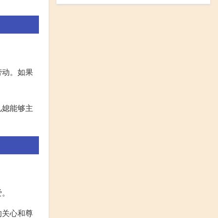
劳动。如果
儿媳能够主
爱。
的关心和尊