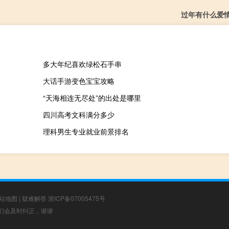
过年有什么爱
多大年纪喜欢绿松石手串
大话手游变色宝宝攻略
“天海相连无尽处”的出处是哪里
四川高考文科满分多少
理科男生专业就业前景排名
站地图
|
疑难解答
浙ICP备07005475号
，我们会及时纠正，谢谢