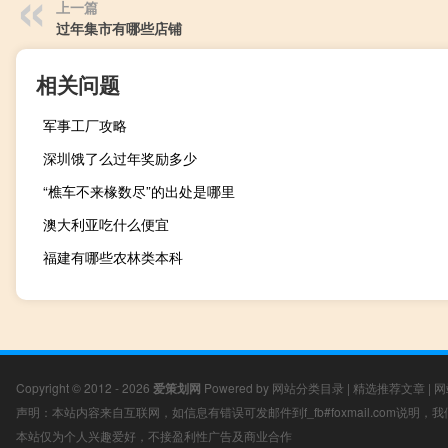
上一篇
过年集市有哪些店铺
相关问题
军事工厂攻略
深圳饿了么过年奖励多少
“樵车不来椽数尽”的出处是哪里
澳大利亚吃什么便宜
福建有哪些农林类本科
Copyright © 2012 - 2026
爱策划网
Powered by
网站分类目录
|
精选推荐文章
|
网
声明：本站内容来自互联网，如信息有错误可发邮件到f_fb#foxmail.com说明
本站仅为个人兴趣爱好，不接盈利性广告及商业合作