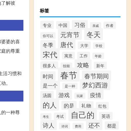
地了解彼
标签
习俗
专业
中国
作者
亲戚
冬天
元宵节
你可以
和婆婆的喜
唐代
冬季
大学
学校
家庭的尊重
宋代
寓意
工作
年龄
攻略
很多人
新年
技能
春节
生活习惯和
春节期间
时间
互动。
梦幻西游
是一个
是一种
游戏
疫情
汤圆
玩家
的人
的是
礼物
红包
人的一种尊
自己的
英语
考试
考生
诗人
还不
都是
诗词
费用