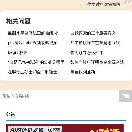
作文过年吃啥东西
相关问题
酸甜水果羹做法图解 酸甜水果羹的做法
自我探索的三个重要意义
psv游戏limbo视频攻略视频攻略视频
红了樱桃绿了芭蕉意思（红了樱桃绿芭蕉流光容易把人抛）
begin 攻略
作为领导怎么拜年
“自是元气初泓渟”的出处是哪里
如何向银行证明资金来源合法
在职专业硕士和全日制硕士的毕业证区别
等差数列通项
☚
公告