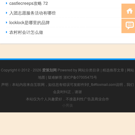
castlecreeps攻略 72
入团志愿服务活动有哪些
locklock是哪里的品牌
农村村会计怎么做
Copyright © 2012 - 2026
爱策划网
Powered by
网站分类目录
|
精选推荐文章
|
网站
地图
|
疑难解答
浙ICP备07005475号
声明：本站内容来自互联网，如信息有错误可发邮件到f_fb#foxmail.com说明，我们
会及时纠正，谢谢
本站仅为个人兴趣爱好，不接盈利性广告及商业合作
小男孩