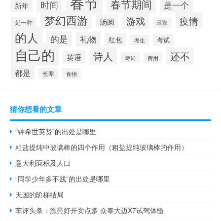
春节
春节期间
时间
是一个
新年
梦幻西游
游戏
疫情
汤圆
是一种
玩家
的人
的是
礼物
红包
考试
考生
自己的
诗人
还不
英语
诗词
费用
都是
长辈
食物
猜你想看的文章
“钟希世英贤”的出处是哪里
粗盐提纯中玻璃棒的四个作用（粗盐提纯玻璃棒的作用）
意大利面积及人口
“同学少年多不贱”的出处是哪里
天国的阶梯结局
车评头条：漂亮好开卖点多 众泰大迈X7试驾体验