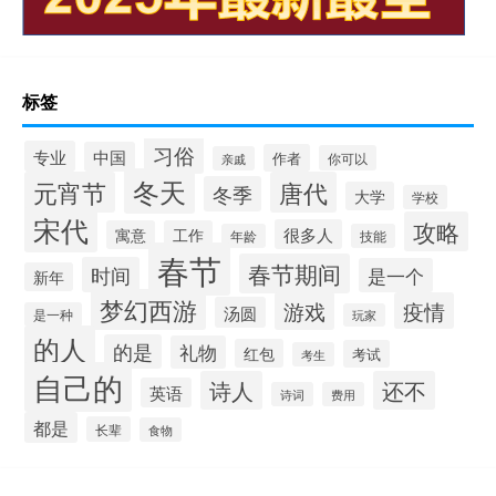
标签
习俗
专业
中国
作者
你可以
亲戚
冬天
元宵节
唐代
冬季
大学
学校
宋代
攻略
很多人
寓意
工作
年龄
技能
春节
春节期间
时间
是一个
新年
梦幻西游
游戏
疫情
汤圆
是一种
玩家
的人
的是
礼物
红包
考试
考生
自己的
诗人
还不
英语
诗词
费用
都是
长辈
食物