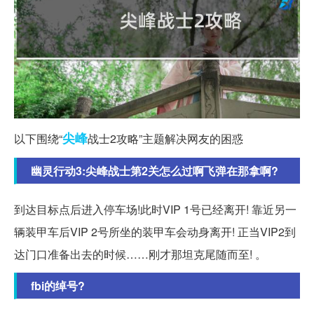
尖峰
以下围绕“
战士2攻略”主题解决网友的困惑
幽灵行动3:尖峰战士第2关怎么过啊飞弹在那拿啊?
到达目标点后进入停车场!此时VIP 1号已经离开! 靠近另一
辆装甲车后VIP 2号所坐的装甲车会动身离开! 正当VIP2到
达门口准备出去的时候……刚才那坦克尾随而至! 。
fbi的绰号?