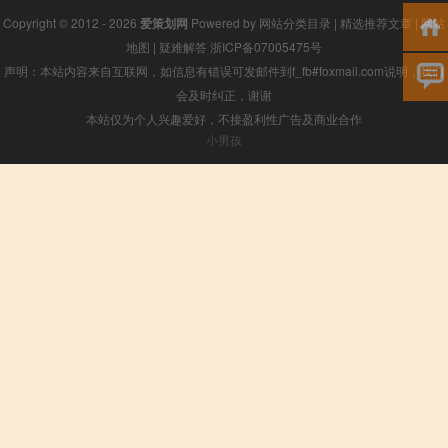
Copyright © 2012 - 2026
爱策划网
Powered by
网站分类目录
|
精选推荐文章
|
网站
地图
|
疑难解答
浙ICP备07005475号
声明：本站内容来自互联网，如信息有错误可发邮件到f_fb#foxmail.com说明，我们
会及时纠正，谢谢
本站仅为个人兴趣爱好，不接盈利性广告及商业合作
小男孩