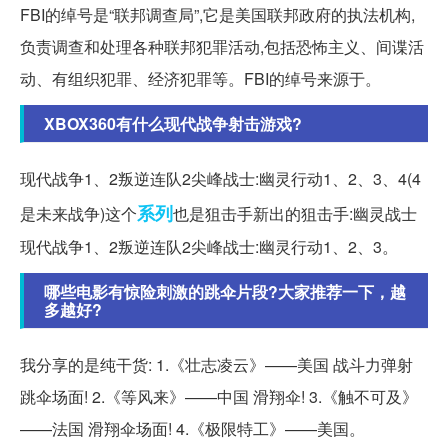
FBI的绰号是“联邦调查局”,它是美国联邦政府的执法机构,
负责调查和处理各种联邦犯罪活动,包括恐怖主义、间谍活
动、有组织犯罪、经济犯罪等。FBI的绰号来源于。
XBOX360有什么现代战争射击游戏?
现代战争1、2叛逆连队2尖峰战士:幽灵行动1、2、3、4(4
系列
是未来战争)这个
也是狙击手新出的狙击手:幽灵战士
现代战争1、2叛逆连队2尖峰战士:幽灵行动1、2、3。
哪些电影有惊险刺激的跳伞片段?大家推荐一下，越
多越好?
我分享的是纯干货: 1.《壮志凌云》——美国 战斗力弹射
跳伞场面! 2.《等风来》——中国 滑翔伞! 3.《触不可及》
——法国 滑翔伞场面! 4.《极限特工》——美国。