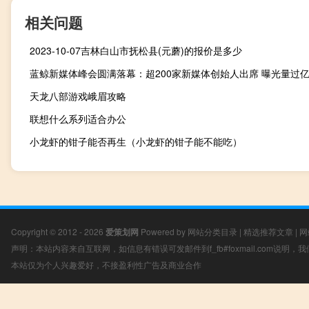
相关问题
2023-10-07吉林白山市抚松县(元蘑)的报价是多少
蓝鲸新媒体峰会圆满落幕：超200家新媒体创始人出席 曝光量过
天龙八部游戏峨眉攻略
联想什么系列适合办公
小龙虾的钳子能否再生（小龙虾的钳子能不能吃）
Copyright © 2012 - 2026
爱策划网
Powered by
网站分类目录
|
精选推荐文章
|
网
声明：本站内容来自互联网，如信息有错误可发邮件到f_fb#foxmail.com说明
本站仅为个人兴趣爱好，不接盈利性广告及商业合作