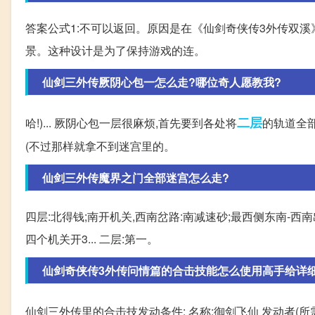
答案公式1:不可以返回。原因是在《仙剑奇侠传3外传双溪
景。这种设计是为了保持游戏的连。
仙剑三外传厥阴心包一怎么走?哪位奇人愿教我?
二层
哈!)... 厥阴心包一层很麻烦,首先要到各处将
的轨道全部
(不过那样就拿不到迷宫里的。
仙剑三外传魔界之门全部迷宫怎么走?
四层:北得钱;南开机关,西南岔路:南减速砂;最西侧东南-西
四个机关开3... 二层:第一。
仙剑奇侠传3外传问情篇的合击技能怎么使用高手给详
仙剑三外传里的合击技发动条件: 名称:御剑飞仙 发动者(所需