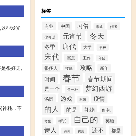
标签
习俗
专业
中国
作者
亲戚
,这些发光
冬天
元宵节
你可以
唐代
冬季
大学
学校
宋代
寓意
工作
年龄
攻略
是很好走,
很多人
新年
技能
春节
春节期间
时间
梦幻西游
是一个
是一种
游戏
疫情
汤圆
玩家
的人
神耗... 不
的是
礼物
红包
自己的
英语
考试
考生
诗人
还不
都是
诗词
费用