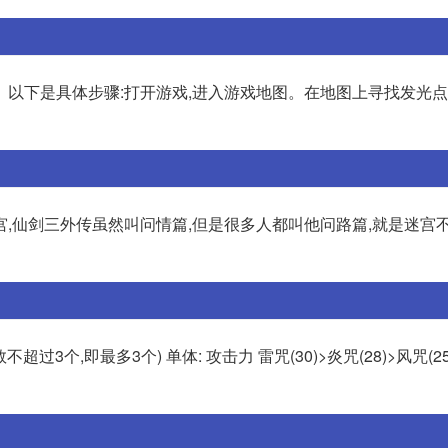
以下是具体步骤:打开游戏,进入游戏地图。在地图上寻找发光点
,仙剑三外传虽然叫问情篇,但是很多人都叫他问路篇,就是迷宫不
3个,即最多3个) 单体: 攻击力 雷咒(30)>炎咒(28)>风咒(25)