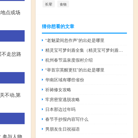
长辈
食物
的地点或场
猜你想看的文章
“老魅梁间忽作声”的出处是哪里
精灵宝可梦剑盾全集（精灵宝可梦剑盾全集）
层不走岔路
杭州春节温泉度假村介绍
“举首宗英醒更狂”的出处是哪里
华南区域有哪些省份
祈祷修女攻略
关不动,第
牢房密室逃脱攻略
日本那边过年吗
春节手抄报内容写什么
男朋友生日祝福语
火 参与人物