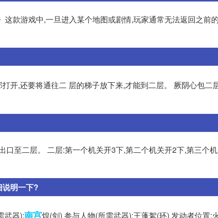
》这款游戏中,一旦进入某个地图或剧情,玩家通常无法返回之前
打开,还要将通往二 层的梯子放下来,才能到二层。 厥阴心包二
南出口至二层。 二层:第一个机关开3下,第二个机关开2下,第三个机
细说明一下?
南宫
武器):
煌(剑) 参与人物(所需武器):王蓬絮(环) 发动者位置: