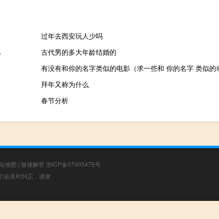
过年去西安玩人少吗
亿
古代男的多大年龄结婚的
有没有和你的名字类似的电影（求一些和 你的名字 类似的
拜年又称为什么
春节分析
站地图
|
疑难解答
浙ICP备07005475号
，我们会及时纠正，谢谢