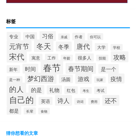
标签
习俗
专业
中国
作者
你可以
亲戚
冬天
元宵节
唐代
冬季
大学
学校
宋代
攻略
很多人
寓意
工作
年龄
技能
春节
春节期间
时间
是一个
新年
梦幻西游
游戏
疫情
汤圆
是一种
玩家
的人
的是
礼物
红包
考试
考生
自己的
诗人
还不
英语
诗词
费用
都是
长辈
食物
猜你想看的文章