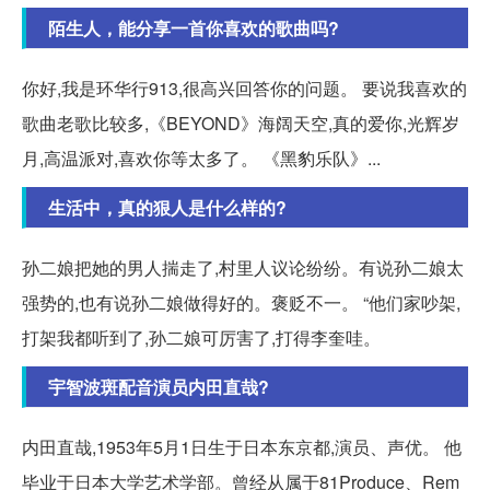
陌生人，能分享一首你喜欢的歌曲吗?
你好,我是环华行913,很高兴回答你的问题。 要说我喜欢的
歌曲老歌比较多,《BEYOND》海阔天空,真的爱你,光辉岁
月,高温派对,喜欢你等太多了。 《黑豹乐队》...
生活中，真的狠人是什么样的?
孙二娘把她的男人揣走了,村里人议论纷纷。有说孙二娘太
强势的,也有说孙二娘做得好的。褒贬不一。 “他们家吵架,
打架我都听到了,孙二娘可厉害了,打得李奎哇。
宇智波斑配音演员内田直哉?
内田直哉,1953年5月1日生于日本东京都,演员、声优。 他
毕业于日本大学艺术学部。曾经从属于81Produce、Rem