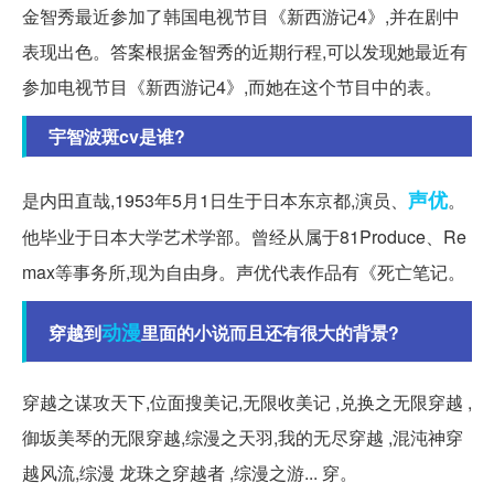
金智秀最近参加了韩国电视节目《新西游记4》,并在剧中
表现出色。答案根据金智秀的近期行程,可以发现她最近有
参加电视节目《新西游记4》,而她在这个节目中的表。
宇智波斑cv是谁?
声优
是内田直哉,1953年5月1日生于日本东京都,演员、
。
他毕业于日本大学艺术学部。曾经从属于81Produce、Re
max等事务所,现为自由身。声优代表作品有《死亡笔记。
动漫
穿越到
里面的小说而且还有很大的背景?
穿越之谋攻天下,位面搜美记,无限收美记 ,兑换之无限穿越 ,
御坂美琴的无限穿越,综漫之天羽,我的无尽穿越 ,混沌神穿
越风流,综漫 龙珠之穿越者 ,综漫之游... 穿。