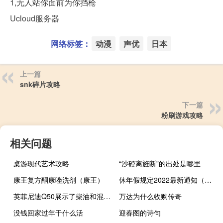
1,无人站你面前为你挡枪
Ucloud服务器
网络标签：
动漫
声优
日本
上一篇
snk碎片攻略
下一篇
粉刷游戏攻略
相关问题
桌游现代艺术攻略
“沙磴离旌断”的出处是哪里
康王复方酮康唑洗剂（康王）
休年假规定2022最新通知（休年假规定）
英菲尼迪Q50展示了柴油和混合动力发动机
万达为什么收购传奇
没钱回家过年干什么活
迎春图的诗句