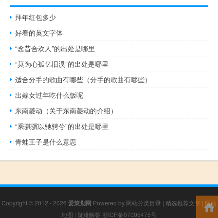
拜年红包多少
好看的英文字体
“念昔合欢人”的出处是哪里
“莫为心孤忆旧溪”的出处是哪里
适合分手的歌曲有哪些（分手的歌曲有哪些）
出嫁女过年吃什么饭呢
东南菱动（关于东南菱动的介绍）
“乘骐骥以驰骋兮”的出处是哪里
青蛙王子是什么意思
Copyright © 2012 - 2026
爱策划网
Powered by
网站分类目录
|
精选推荐文章
|
网站
地图
|
疑难解答
浙ICP备07005475号