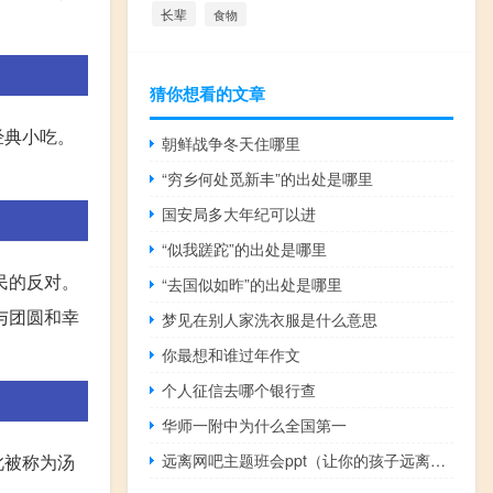
长辈
食物
猜你想看的文章
经典小吃。
朝鲜战争冬天住哪里
“穷乡何处觅新丰”的出处是哪里
国安局多大年纪可以进
“似我蹉跎”的出处是哪里
民的反对。
“去国似如昨”的出处是哪里
与团圆和幸
梦见在别人家洗衣服是什么意思
你最想和谁过年作文
个人征信去哪个银行查
华师一附中为什么全国第一
此被称为汤
远离网吧主题班会ppt（让你的孩子远离网吧・解读陶宏开简介）