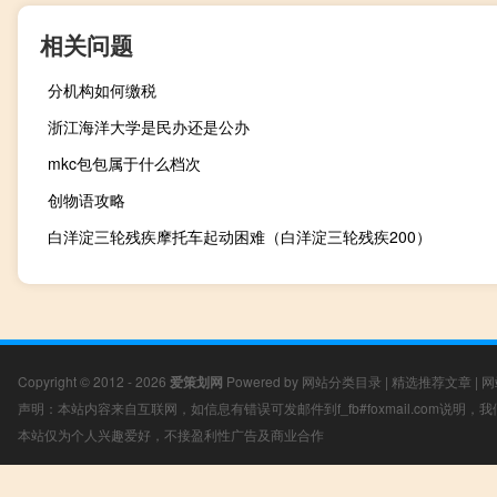
相关问题
分机构如何缴税
浙江海洋大学是民办还是公办
mkc包包属于什么档次
创物语攻略
白洋淀三轮残疾摩托车起动困难（白洋淀三轮残疾200）
Copyright © 2012 - 2026
爱策划网
Powered by
网站分类目录
|
精选推荐文章
|
网
声明：本站内容来自互联网，如信息有错误可发邮件到f_fb#foxmail.com说明
本站仅为个人兴趣爱好，不接盈利性广告及商业合作