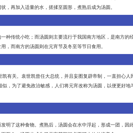
团状，再加入适量的水，搓揉至圆形，煮熟后成为汤圆。
的一种传统小吃；而汤圆则主要流行于我国南方地区，是南方的
食用，而南方的汤圆则在元宵节及冬至等节日食用。
物袁世凯有关。袁世凯曾任大总统，并且妄图复辟帝制，一直担心人
谐音相似，为了避免政治敏感，人们将元宵改称为汤圆，以便更好地
而发明了这种食物。煮熟后，汤圆会在水中浮起，形成一团，因