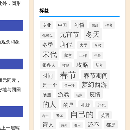
此外，圆形
标签
习俗
专业
中国
作者
亲戚
冬天
元宵节
你可以
的观念和象
唐代
冬季
大学
学校
宋代
寓意
工作
年龄
攻略
很多人
新年
技能
春节
春节期间
时间
而元同袁，
梦幻西游
是一个
是一种
好地与团圆
游戏
疫情
汤圆
玩家
的人
的是
礼物
红包
自己的
英语
考试
考生
诗人
还不
都是
诗词
费用
滚上一层糯