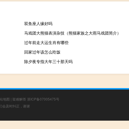
双鱼座人缘好吗
马戏团大熊猫表演杂技（熊猫家族之大雨马戏团简介）
过年前走大运生肖有哪些
回家过年该怎么吃饭
除夕夜专指大年三十那天吗
站地图
|
疑难解答
浙ICP备07005475号
，我们会及时纠正，谢谢