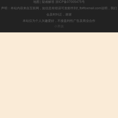
地图
|
疑难解答
浙ICP备07005475号
声明：本站内容来自互联网，如信息有错误可发邮件到f_fb#foxmail.com说明，我们
会及时纠正，谢谢
本站仅为个人兴趣爱好，不接盈利性广告及商业合作
小男孩