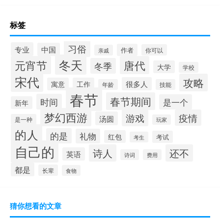
标签
习俗
专业
中国
作者
你可以
亲戚
冬天
元宵节
唐代
冬季
大学
学校
宋代
攻略
很多人
寓意
工作
年龄
技能
春节
春节期间
时间
是一个
新年
梦幻西游
游戏
疫情
汤圆
是一种
玩家
的人
的是
礼物
红包
考试
考生
自己的
诗人
还不
英语
诗词
费用
都是
长辈
食物
猜你想看的文章