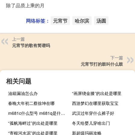
除了品质上乘的月
网络标签：
元宵节
哈尔滨
汤圆
上一篇
元宵节的歌有简谱吗
下一篇
元宵节打的鼓叫什么鼓
相关问题
油箱漏油怎么办
“画屏绕金膝”的出处是哪里
春晚大年初二蔡徐坤在哪
西游梦幻在哪里获取宝宝
m681c什么型号 m681q是什么型号
武汉过年穿什么裤子好
“孤帆海畔过”的出处是哪里
冬天给婴儿穿啥出门
“寄根河水泥”的出处是哪里
新超级玛丽攻略