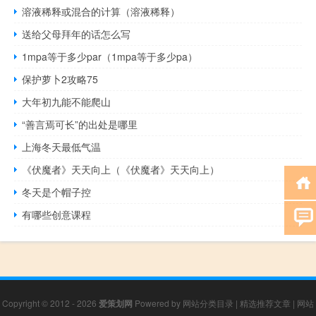
溶液稀释或混合的计算（溶液稀释）
送给父母拜年的话怎么写
1mpa等于多少par（1mpa等于多少pa）
保护萝卜2攻略75
大年初九能不能爬山
“善言焉可长”的出处是哪里
上海冬天最低气温
《伏魔者》天天向上（《伏魔者》天天向上）
冬天是个帽子控
有哪些创意课程
Copyright © 2012 - 2026
爱策划网
Powered by
网站分类目录
|
精选推荐文章
|
网站