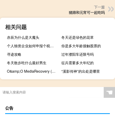
下一篇
猪蹄和元宵可一起吃吗
相关问题
赤辰为什么是大魔头
冬天还是绿色的花草
个人独资企业如何申报个税流程
你是多大年龄接触股票的
寻迹攻略
过年濮阳车还限号吗
冬天散步吃什么最好男生
征兵需要多大年纪的
O&amp;O MediaRecovery (数据恢复) V4.1 Build 1334 绿色汉化版（O&amp;O MediaRecovery (数据恢复) V4.1 Build 1334 绿色汉化版功能简介）
“溪影传神”的出处是哪里
☚
公告