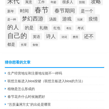
宋代
攻略
很多人
寓意
工作
年龄
技能
春节
春节期间
时间
是一个
新年
梦幻西游
游戏
疫情
汤圆
是一种
玩家
的人
的是
礼物
红包
考试
考生
自己的
诗人
还不
英语
诗词
费用
都是
长辈
食物
猜你想看的文章
生产经营地址和注册地址能不一样吗
联想主板进入bios按键（联想主板进入bios的方法）
植物是怎么形成的
春节花卉什么时候施肥好
“岂羡瀛洲方丈”的出处是哪里