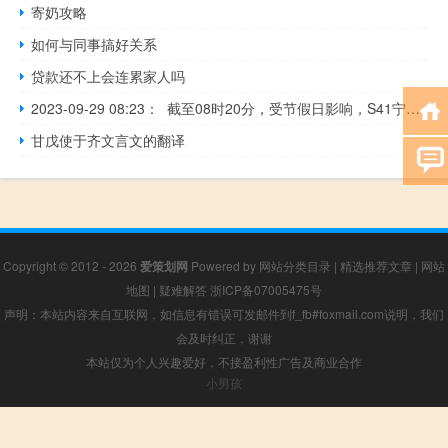
寄奶攻略
如何与同事搞好关系
贷款还不上会连累家人吗
2023-09-29 08:23： 截至08时20分，受节假日影响，S41宁定高速宁安段K76-K79（禾丰枢纽至于都东收费站区间、往南昌方向）因路面车流量大，请过往车辆减速慢行，注意安全。​​​
甘戊使于齐文言文的翻译
Copyright © 2012 - 2026
爱策划网
Powered by
网站分类目录
|
精选推荐文章
|
网站
地图
|
疑难解答
浙ICP备07005475号
声明：本站内容来自互联网，如信息有错误可发邮件到f_fb#foxmail.com说明，我们
会及时纠正，谢谢
本站仅为个人兴趣爱好，不接盈利性广告及商业合作
小男孩