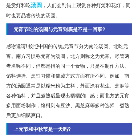
汤圆
是赏灯和吃
，人们会到街上观赏各种灯笼和花灯，同
时也要品尝传统的汤圆。
元宵节吃的汤圆与元宵到底是不是一回事?
感谢邀请! 按照中国的传统,元宵节分为南吃汤圆、北吃元
宵。南方习惯称元宵为汤圆，北方则称之为元宵。尽管两
者名称不同，但都是指的同一个食物，只是在制作方法、
馅料选择、烹饪习惯和储藏方式方面有所不同。例如，南
方的汤圆通常是以糯米粉为主料，外面涂有花生、芝麻等
各种馅料，并且煮熟后呈现出糯糯的口感；而北方的元宵
多用面粉制作，馅料则有豆沙、黑芝麻等多种选择，煮熟
后更加细腻爽口。
上元节和中秋节是一天吗?