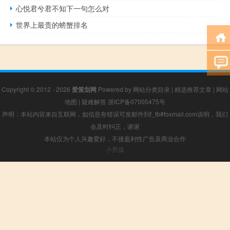
心悦君兮君不知下一句怎么对
世界上最贵的螃蟹排名
Copyright © 2012 - 2026
爱策划网
Powered by
网站分类目录
|
精选推荐文章
|
网站
地图
|
疑难解答
浙ICP备07005475号
声明：本站内容来自互联网，如信息有错误可发邮件到f_fb#foxmail.com说明，我们
会及时纠正，谢谢
本站仅为个人兴趣爱好，不接盈利性广告及商业合作
小男孩