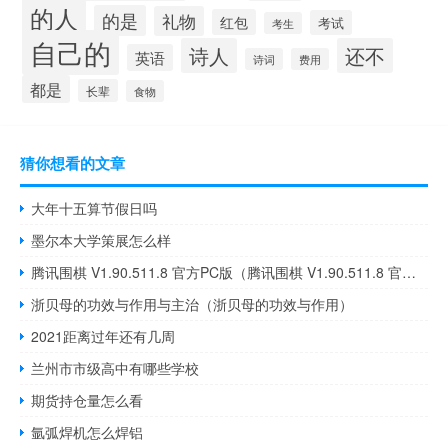
的人
的是
礼物
红包
考试
考生
自己的
诗人
还不
英语
诗词
费用
都是
长辈
食物
猜你想看的文章
大年十五算节假日吗
墨尔本大学策展怎么样
腾讯围棋 V1.90.511.8 官方PC版（腾讯围棋 V1.90.511.8 官方PC版功能简介）
浙贝母的功效与作用与主治（浙贝母的功效与作用）
2021距离过年还有几周
兰州市市级高中有哪些学校
期货持仓量怎么看
氩弧焊机怎么焊铝