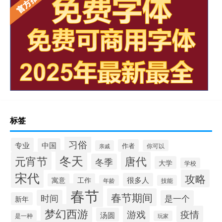
标签
习俗
专业
中国
作者
你可以
亲戚
冬天
元宵节
唐代
冬季
大学
学校
宋代
攻略
很多人
寓意
工作
年龄
技能
春节
春节期间
时间
是一个
新年
梦幻西游
游戏
疫情
汤圆
是一种
玩家