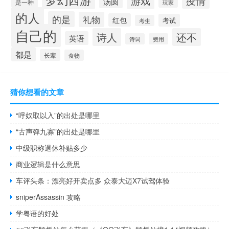
游戏
疫情
汤圆
是一种
玩家
的人
的是
礼物
红包
考试
考生
自己的
诗人
还不
英语
诗词
费用
都是
长辈
食物
猜你想看的文章
“呼奴取以入”的出处是哪里
“古声弹九寡”的出处是哪里
中级职称退休补贴多少
商业逻辑是什么意思
车评头条：漂亮好开卖点多 众泰大迈X7试驾体验
sniperAssassin 攻略
学粤语的好处