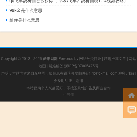
qq飞车鹊桥仙怎么获得（《QQ飞车》鹊桥仙境1.14视频攻略）
99k金是什么意思
缚住是什么意思
Copyright © 2012 - 2026
爱策划网
Powered by
网站分类目录
|
精选推荐文章
|
网站
地图
|
疑难解答
浙ICP备07005475号
声明：本站内容来自互联网，如信息有错误可发邮件到f_fb#foxmail.com说明，我们
会及时纠正，谢谢
本站仅为个人兴趣爱好，不接盈利性广告及商业合作
小男孩