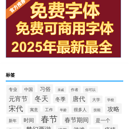
标签
习俗
专业
中国
作者
你可以
亲戚
冬天
元宵节
唐代
冬季
大学
学校
宋代
攻略
很多人
寓意
工作
年龄
技能
春节
春节期间
时间
是一个
新年
梦幻西游