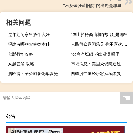
“不及金张藉旧勋”的出处是哪里
相关问题
过年期间家里放什么好
“剑山拾得商山橘”的出处是哪里
福建有哪些农林类本科
人民群众喜闻乐见,你不喜欢,你算老几什么梗
鬼影行动攻略
“公今有班缀”的出处是哪里
风起云涌 攻略
市场消息：美国众议院通过临时拨法案已移交至参议院
浩欧博：子公司获化学发光平台检测领域2项医疗器械注册证
四季度中国经济将延续恢复向好势头 外资机构纷纷上调增长预期
☚
公告