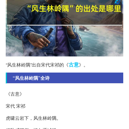
古意
“风生林岭隅”出自宋代宋祁的《
》。
“风生林岭隅”全诗
《古意》
宋代 宋祁
虎啸云岩下，风生林岭隅。