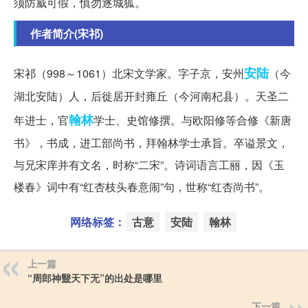
须防威可假，慎勿逐城狐。
作者简介(宋祁)
安陆
宋祁（998～1061）北宋文学家。字子京，安州
（今
湖北安陆）人，后徙居开封雍丘（今河南杞县）。天圣二
翰林
年进士，官
学士、史馆修撰。与欧阳修等合修《新唐
书》，书成，进工部尚书，拜翰林学士承旨。卒谥景文，
与兄宋庠并有文名，时称“二宋”。诗词语言工丽，因《玉
楼春》词中有“红杏枝头春意闹”句，世称“红杏尚书”。
网络标签：
古意
安陆
翰林
上一篇
“周郎神毉天下无”的出处是哪里
下一篇