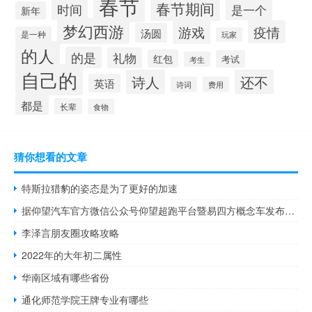
春节
春节期间
时间
是一个
新年
梦幻西游
游戏
疫情
汤圆
是一种
玩家
的人
的是
礼物
红包
考试
考生
自己的
诗人
还不
英语
诗词
费用
都是
长辈
食物
猜你想看的文章
特斯拉猎豹的姿态是为了更好的加速
据仰望汽车官方微信公众号仰望超跑平台暨易四方概念车发布会将于11月17日举行
李泽言朋友圈攻略攻略
2022年的大年初二属性
华南区域有哪些省份
通化师范学院王牌专业有哪些