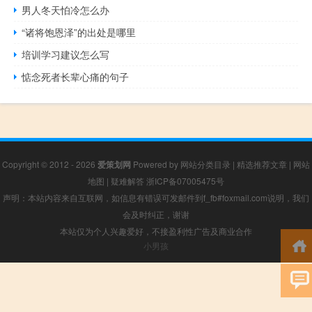
男人冬天怕冷怎么办
“诸将饱恩泽”的出处是哪里
培训学习建议怎么写
惦念死者长辈心痛的句子
Copyright © 2012 - 2026
爱策划网
Powered by
网站分类目录
|
精选推荐文章
|
网站
地图
|
疑难解答
浙ICP备07005475号
声明：本站内容来自互联网，如信息有错误可发邮件到f_fb#foxmail.com说明，我们
会及时纠正，谢谢
本站仅为个人兴趣爱好，不接盈利性广告及商业合作
小男孩