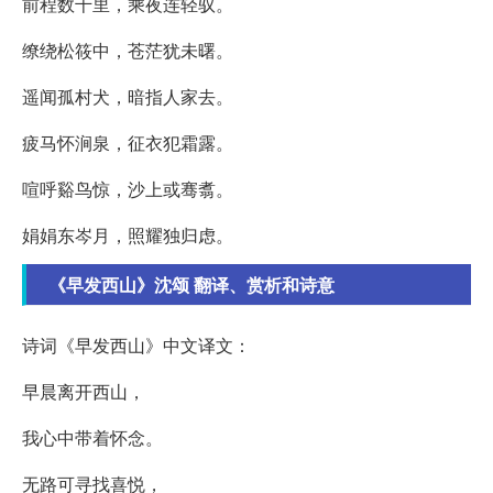
前程数千里，乘夜连轻驭。
缭绕松筱中，苍茫犹未曙。
遥闻孤村犬，暗指人家去。
疲马怀涧泉，征衣犯霜露。
喧呼谿鸟惊，沙上或骞翥。
娟娟东岑月，照耀独归虑。
《早发西山》沈颂 翻译、赏析和诗意
诗词《早发西山》中文译文：
早晨离开西山，
我心中带着怀念。
无路可寻找喜悦，