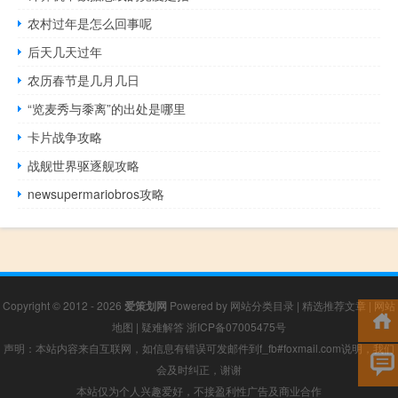
农村过年是怎么回事呢
后天几天过年
农历春节是几月几日
“览麦秀与黍离”的出处是哪里
卡片战争攻略
战舰世界驱逐舰攻略
newsupermariobros攻略
Copyright © 2012 - 2026
爱策划网
Powered by
网站分类目录
|
精选推荐文章
|
网站
地图
|
疑难解答
浙ICP备07005475号
声明：本站内容来自互联网，如信息有错误可发邮件到f_fb#foxmail.com说明，我们
会及时纠正，谢谢
本站仅为个人兴趣爱好，不接盈利性广告及商业合作