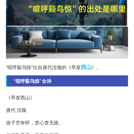
西山
“喧呼谿鸟惊”出自唐代沈颂的《早发
》。
“喧呼谿鸟惊”全诗
《早发西山》
唐代 沈颂
游子空有怀，赏心杳无路。