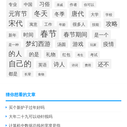
习俗
专业
中国
作者
你可以
亲戚
冬天
元宵节
唐代
冬季
大学
学校
宋代
攻略
很多人
寓意
工作
年龄
技能
春节
春节期间
时间
是一个
新年
梦幻西游
游戏
疫情
汤圆
是一种
玩家
的人
的是
礼物
红包
考试
考生
自己的
诗人
还不
英语
诗词
费用
都是
长辈
食物
猜你想看的文章
买个新炉子过年好吗
大年二十九可以动针线吗
计算机中数据总线的宽度是指