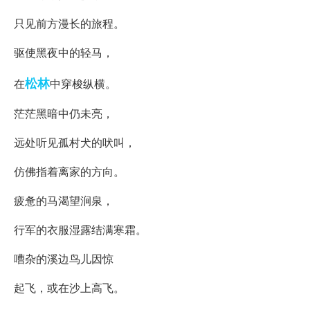
只见前方漫长的旅程。
驱使黑夜中的轻马，
松林
在
中穿梭纵横。
茫茫黑暗中仍未亮，
远处听见孤村犬的吠叫，
仿佛指着离家的方向。
疲惫的马渴望涧泉，
行军的衣服湿露结满寒霜。
嘈杂的溪边鸟儿因惊
起飞，或在沙上高飞。