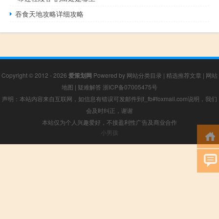
吞食天地攻略详细攻略
Copyright © 2012 - 2026
爱策划网
Powered by
网站分类目录
|
精选推荐文章
|
网站
地图
|
疑难解答
浙ICP备07005475号
声明：本站内容来自互联网，如信息有错误可发邮件到f_fb#foxmail.com说明，我们
会及时纠正，谢谢
本站仅为个人兴趣爱好，不接盈利性广告及商业合作
小男孩