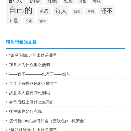
的是
礼物
红包
考试
考生
自己的
诗人
还不
英语
诗词
费用
都是
长辈
食物
猜你想看的文章
“饰马闲馀步”的出处是哪里
加拿大为什么那么低调
――有了――――也有了――造句
过年还有哪些风俗习惯大全
故意杀人都要判死刑吗
春节后线上做什么生意好
托福账户如何充钱
盛钱包pos机如何加盟（盛钱包pos机安全）
“希迁杜陵客”的出处是哪里