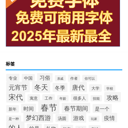
标签
习俗
专业
中国
作者
你可以
亲戚
冬天
元宵节
唐代
冬季
大学
学校
宋代
攻略
很多人
寓意
工作
年龄
技能
春节
春节期间
时间
是一个
新年
梦幻西游
游戏
疫情
汤圆
是一种
玩家
的人