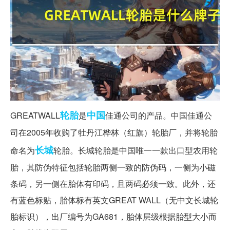
轮胎
中国
GREATWALL
是
佳通公司的产品。中国佳通公
司在2005年收购了牡丹江桦林（红旗）轮胎厂，并将轮胎
长城
命名为
轮胎。长城轮胎是中国唯一一款出口型农用轮
胎，其防伪特征包括轮胎两侧一致的防伪码，一侧为小磁
条码，另一侧在胎体有印码，且两码必须一致。此外，还
有蓝色标贴，胎体标有英文GREAT WALL（无中文长城轮
胎标识），出厂编号为GA681，胎体层级根据胎型大小而