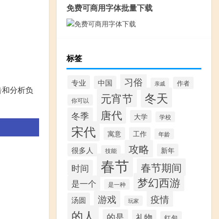
免费可商用字体批量下载
标签
习俗
专业
中国
作者
亲戚
告和分析负
冬天
元宵节
你可以
唐代
冬季
大学
学校
宋代
寓意
工作
年龄
攻略
很多人
新年
技能
春节
春节期间
时间
梦幻西游
是一个
是一种
游戏
疫情
汤圆
玩家
的人
的是
礼物
红包