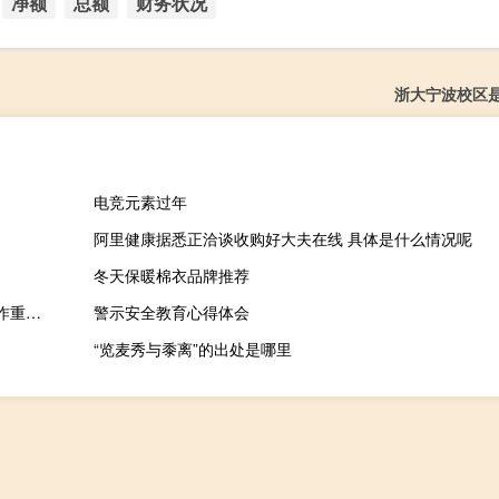
净额
总额
财务状况
浙大宁波校区
电竞元素过年
阿里健康据悉正洽谈收购好大夫在线 具体是什么情况呢
冬天保暖棉衣品牌推荐
日媒：日中经济协会代表团计划明年1月访华旨在凸显中日经济合作重要性
警示安全教育心得体会
“览麦秀与黍离”的出处是哪里