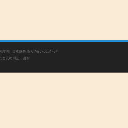
站地图
|
疑难解答
浙ICP备07005475号
，我们会及时纠正，谢谢