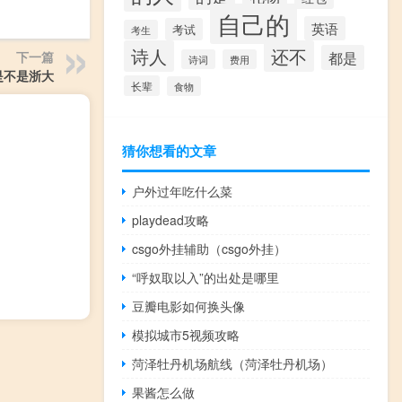
自己的
英语
考试
考生
诗人
还不
下一篇
都是
诗词
费用
是不是浙大
长辈
食物
猜你想看的文章
户外过年吃什么菜
playdead攻略
csgo外挂辅助（csgo外挂）
“呼奴取以入”的出处是哪里
豆瓣电影如何换头像
模拟城市5视频攻略
菏泽牡丹机场航线（菏泽牡丹机场）
果酱怎么做