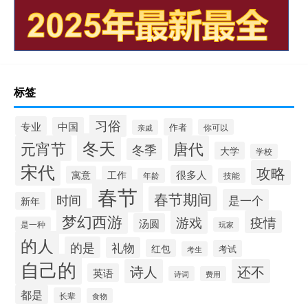
标签
习俗
专业
中国
作者
你可以
亲戚
冬天
元宵节
唐代
冬季
大学
学校
宋代
攻略
很多人
寓意
工作
年龄
技能
春节
春节期间
时间
是一个
新年
梦幻西游
游戏
疫情
汤圆
是一种
玩家
的人
的是
礼物
红包
考试
考生
自己的
诗人
还不
英语
诗词
费用
都是
长辈
食物