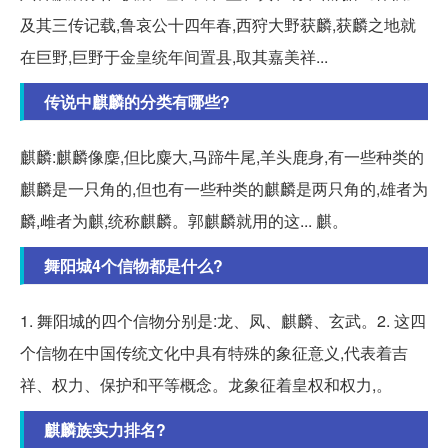
及其三传记载,鲁哀公十四年春,西狩大野获麟,获麟之地就
在巨野,巨野于金皇统年间置县,取其嘉美祥...
传说中麒麟的分类有哪些?
麒麟:麒麟像麇,但比麋大,马蹄牛尾,羊头鹿身,有一些种类的
麒麟是一只角的,但也有一些种类的麒麟是两只角的,雄者为
麟,雌者为麒,统称麒麟。郭麒麟就用的这... 麒。
舞阳城4个信物都是什么?
1. 舞阳城的四个信物分别是:龙、凤、麒麟、玄武。2. 这四
个信物在中国传统文化中具有特殊的象征意义,代表着吉
祥、权力、保护和平等概念。龙象征着皇权和权力,。
麒麟族实力排名?