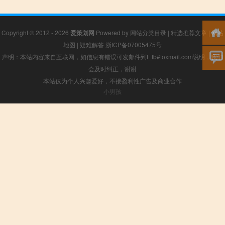
Copyright © 2012 - 2026
爱策划网
Powered by
网站分类目录
|
精选推荐文章
|
网站
地图
|
疑难解答
浙ICP备07005475号
声明：本站内容来自互联网，如信息有错误可发邮件到f_fb#foxmail.com说明，我们
会及时纠正，谢谢
本站仅为个人兴趣爱好，不接盈利性广告及商业合作
小男孩