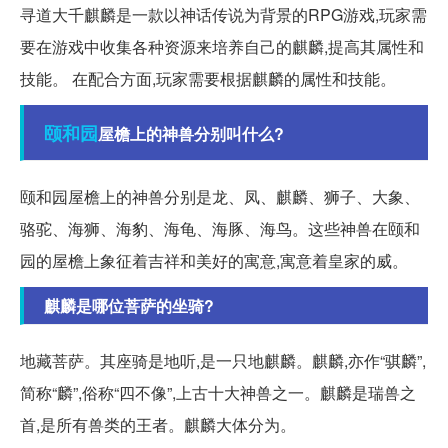
寻道大千麒麟是一款以神话传说为背景的RPG游戏,玩家需
要在游戏中收集各种资源来培养自己的麒麟,提高其属性和
技能。 在配合方面,玩家需要根据麒麟的属性和技能。
颐和园
屋檐上的神兽分别叫什么?
颐和园屋檐上的神兽分别是龙、凤、麒麟、狮子、大象、
骆驼、海狮、海豹、海龟、海豚、海鸟。这些神兽在颐和
园的屋檐上象征着吉祥和美好的寓意,寓意着皇家的威。
麒麟是哪位菩萨的坐骑?
地藏菩萨。其座骑是地听,是一只地麒麟。麒麟,亦作“骐麟”,
简称“麟”,俗称“四不像”,上古十大神兽之一。麒麟是瑞兽之
首,是所有兽类的王者。麒麟大体分为。