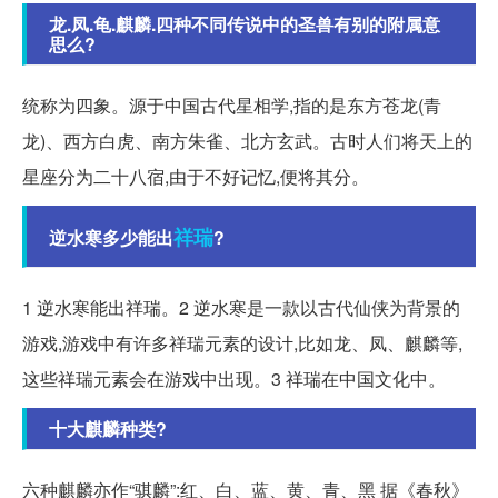
龙.凤.龟.麒麟.四种不同传说中的圣兽有别的附属意
思么?
统称为四象。源于中国古代星相学,指的是东方苍龙(青
龙)、西方白虎、南方朱雀、北方玄武。古时人们将天上的
星座分为二十八宿,由于不好记忆,便将其分。
祥瑞
逆水寒多少能出
?
1 逆水寒能出祥瑞。2 逆水寒是一款以古代仙侠为背景的
游戏,游戏中有许多祥瑞元素的设计,比如龙、凤、麒麟等,
这些祥瑞元素会在游戏中出现。3 祥瑞在中国文化中。
十大麒麟种类?
六种麒麟亦作“骐麟”:红、白、蓝、黄、青、黑 据《春秋》