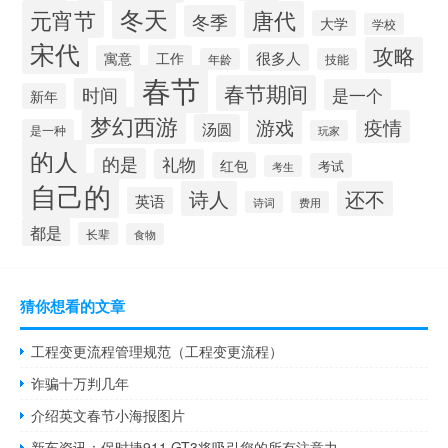
冬天
元宵节
唐代
冬季
大学
学校
宋代
攻略
很多人
寓意
工作
年龄
技能
春节
春节期间
时间
是一个
新年
梦幻西游
游戏
疫情
汤圆
是一种
玩家
的人
的是
礼物
红包
考试
考生
自己的
诗人
还不
英语
诗词
费用
都是
长辈
食物
猜你想看的文章
工程变更流程管理规范（工程变更流程）
诈骗十万判几年
介绍英文春节小海报图片
新车资讯：​保时捷911 GT3将吸引您的所有注意力