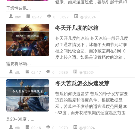
健康。如果湿度过低，容易引起干燥和
干燥性皮肤...
dtw
02-17
0
697
春节2024
冬天开几度的冰箱
冬天开几度的冰箱 冬天冰箱一般开几度
好？通常情况下，冰箱冬天调节到4到5
档之间比较合适。而冷藏室调在3到10
度比较合适。如果是设置档位的冰箱，
需要将冰箱...
dtk
02-17
0
939
春节2024
冬天苦瓜怎么快速发芽
苦瓜如何快速发芽 苦瓜的种子发芽需要
适宜的温度和湿度条件。根据数据显
示，苦瓜种子发芽的适宜温度范围是30
~33度，而开花结果期的适宜温度范围
是20~30度，...
dtk
02-16
0
970
春节2024