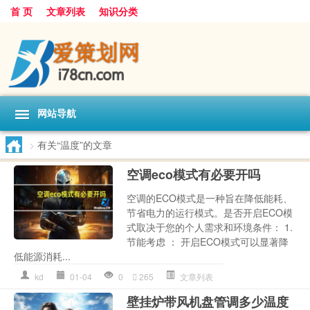
首 页
文章列表
知识分类
网站导航
>
有关“温度”的文章
空调eco模式有必要开吗
空调的ECO模式是一种旨在降低能耗、
节省电力的运行模式。是否开启ECO模
式取决于您的个人需求和环境条件： 1.
节能考虑 ： 开启ECO模式可以显著降
低能源消耗...
kd
01-04
0
265
文章列表
壁挂炉带风机盘管调多少温度