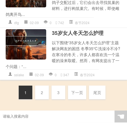
鸽子交配过后，它们会出去寻找筑巢的
材料，进行构筑巢穴。有时候，即使雌
鸽离开鸟...
dtg
02-09
0
742
春节2024
35岁女人冬天怎么护理
以下围绕“35岁女人冬天怎么护理”主题
解决网友的困惑 冬季35℃洗澡冷不冷?
在寒冷的冬天，许多人都喜欢洗一个温
暖的澡来取暖。然而，有网友提出了一
个问题：“...
sslake
02-09
0
347
春节2024
1
2
3
下一页
尾页
☚