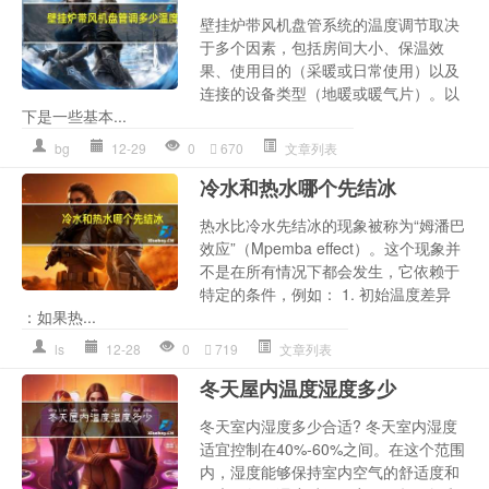
壁挂炉带风机盘管系统的温度调节取决
于多个因素，包括房间大小、保温效
果、使用目的（采暖或日常使用）以及
连接的设备类型（地暖或暖气片）。以
下是一些基本...
bg
12-29
0
670
文章列表
冷水和热水哪个先结冰
热水比冷水先结冰的现象被称为“姆潘巴
效应”（Mpemba effect）。这个现象并
不是在所有情况下都会发生，它依赖于
特定的条件，例如： 1. 初始温度差异
：如果热...
ls
12-28
0
719
文章列表
冬天屋内温度湿度多少
冬天室内湿度多少合适? 冬天室内湿度
适宜控制在40%-60%之间。在这个范围
内，湿度能够保持室内空气的舒适度和