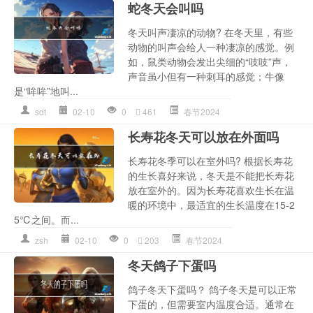
蛇冬天会叫吗
冬天叫声凄凉的动物? 在冬天里，有些
动物的叫声会给人一种凄凉的感觉。例
如，鼠类动物会发出尖细的“吱吱”声，
声音虽小但有一种刺耳的感觉；牛像
是“哞哞”地叫...
sdt
02-10
0
461
春节2024
长寿花冬天可以放在外面吗
长寿花冬季可以在室外吗? 根据长寿花
的生长喜好来说，冬天是不能把长寿花
放在室外的。因为长寿花喜欢生长在温
暖的环境中，最适宜的生长温度在15-2
5℃之间。而...
zsh
02-10
0
203
春节2024
冬天鸽子下蛋吗
鸽子冬天下蛋吗？ 鸽子冬天是可以正常
下蛋的，但需要室内温度合适。通常在