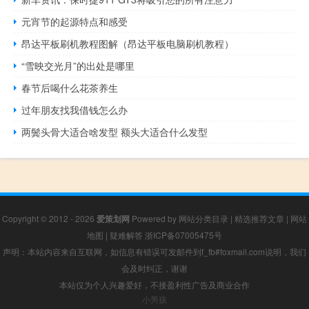
元宵节的起源特点和感受
昂达平板刷机教程图解（昂达平板电脑刷机教程）
“雪映交光月”的出处是哪里
春节后喝什么花茶养生
过年朋友找我借钱怎么办
两鬓头骨大适合啥发型 额头大适合什么发型
Copyright © 2012 - 2026
爱策划网
Powered by
网站分类目录
|
精选推荐文章
|
网站
地图
|
疑难解答
浙ICP备07005475号
声明：本站内容来自互联网，如信息有错误可发邮件到f_fb#foxmail.com说明，我们
会及时纠正，谢谢
本站仅为个人兴趣爱好，不接盈利性广告及商业合作
小男孩