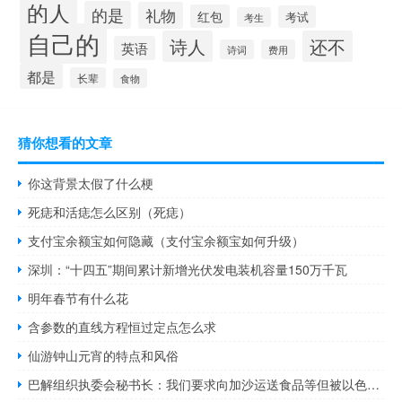
的人
的是
礼物
红包
考试
考生
自己的
诗人
还不
英语
诗词
费用
都是
长辈
食物
猜你想看的文章
你这背景太假了什么梗
死痣和活痣怎么区别（死痣）
支付宝余额宝如何隐藏（支付宝余额宝如何升级）
深圳：“十四五”期间累计新增光伏发电装机容量150万千瓦
明年春节有什么花
含参数的直线方程恒过定点怎么求
仙游钟山元宵的特点和风俗
巴解组织执委会秘书长：我们要求向加沙运送食品等但被以色列拒绝