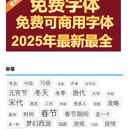
标签
习俗
专业
中国
作者
你可以
亲戚
冬天
元宵节
唐代
冬季
大学
学校
宋代
攻略
很多人
寓意
工作
年龄
技能
春节
春节期间
时间
是一个
新年
梦幻西游
游戏
疫情
汤圆
是一种
玩家