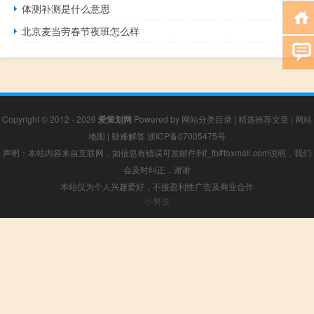
体测补测是什么意思
北京麦当劳春节夜班怎么样
Copyright © 2012 - 2026
爱策划网
Powered by
网站分类目录
|
精选推荐文章
|
网站
地图
|
疑难解答
浙ICP备07005475号
声明：本站内容来自互联网，如信息有错误可发邮件到f_fb#foxmail.com说明，我们
会及时纠正，谢谢
本站仅为个人兴趣爱好，不接盈利性广告及商业合作
小男孩