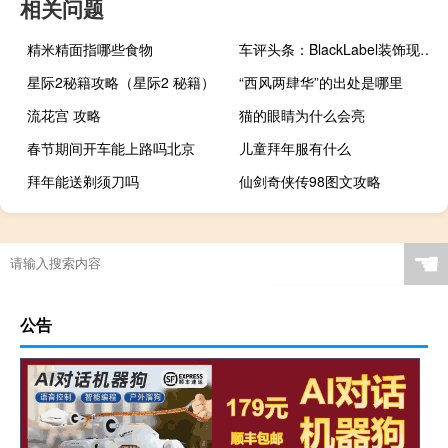
相关问题
精米精面指哪些食物
车评头条：BlackLabel装饰现在包括30个电动前排座椅
星际2秘籍攻略（星际2 秘籍）
“西风两肆华”的出处是哪里
流花宫 攻略
猫的眼睛为什么会亮
春节期间开车能上路吗北京
儿童拜年服有什么
拜年能送剃须刀吗
仙剑奇侠传98图文攻略
☚
公告