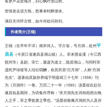
客梦芦花晋城月，归心枫叶浙山秋。
世情老去谙方熟，愁事来时醉便休。
满目关河怀古恨，如今何处问孙刘。
作者简介(王镃)
平
王镃（生卒年不详）南宋诗人。字介翁，号月洞，处州
昌县
（今浙江省遂昌县湖山镇）人。宋末授金溪（今江西
抚州市）县尉。宋亡，遁迹为道士，隐居湖山，与同时宋
遗民尹绿坡等人结社唱酬，命其所居“日月洞”，人称“月洞
先生”。遗著由其族孙养端于明嘉靖三十七年（1558）刊
为《月洞吟》一卷。万历二十一年（1593）汤显祖在赴任
遂昌知县期间，为诗集作序称：“宋月洞先生诗殆宛然出晚
人之手，宋之季犹唐之季也。”汤显祖敬佩月洞的为人及诗