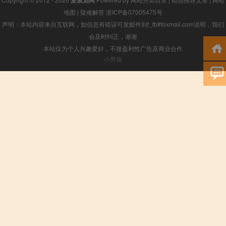
地图
|
疑难解答
浙ICP备07005475号
声明：本站内容来自互联网，如信息有错误可发邮件到f_fb#foxmail.com说明，我们
会及时纠正，谢谢
本站仅为个人兴趣爱好，不接盈利性广告及商业合作
小男孩