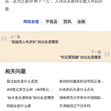
品，还为之题词“林下一人”。入清后其族孙宗虞又补刻后
册。
网络标签：
平昌县
西风
金陵
上一篇
“翁媪语人年岁好”的出处是哪里
下一篇
“时还置我膝”的出处是哪里
相关问题
莫过如此是什么意思
泉州纺织服装职业学院正规吗 泉州纺织服装职业学院
dell笔记本怎么样（dell笔记本怎么样）
白色的石头是什么石头
“如今老去谩情多”的出处是哪里
湖南师范大学举办中国国际法学会学术年会开幕式
田园女权什么梗
天津能回辽宁过年吗