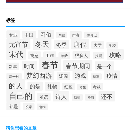
标签
习俗
专业
中国
作者
你可以
亲戚
冬天
元宵节
唐代
冬季
大学
学校
宋代
攻略
很多人
寓意
工作
年龄
技能
春节
春节期间
时间
是一个
新年
梦幻西游
游戏
疫情
汤圆
是一种
玩家
的人
的是
礼物
红包
考试
考生
自己的
诗人
还不
英语
诗词
费用
都是
长辈
食物
猜你想看的文章