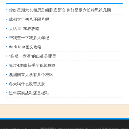
你好星期六长相思剧组卧底是谁 你好星期六长相思第几期
成都大年初八还限号吗
大话15 20称攻略
帮我查一下我多大年纪
dark fear图文攻略
“临邛一壶酒”的出处是哪里
鬼泣4攻略新手全视频攻略
澳洲国立大学有几个校区
冬天喝什么改善皮肤
过年买实战鞋还是板鞋
Copyright © 2012 - 2026
爱策划网
Powered by
网站分类目录
|
精选推荐文章
|
网站