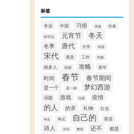
标签
习俗
专业
中国
作者
亲戚
冬天
元宵节
你可以
唐代
冬季
大学
学校
宋代
寓意
工作
年龄
攻略
很多人
新年
技能
春节
春节期间
时间
梦幻西游
是一个
是一种
游戏
疫情
汤圆
玩家
的人
的是
礼物
红包
自己的
英语
考试
考生
诗人
还不
都是
诗词
费用