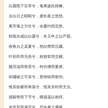
白露既下百草兮，奄离披此梧楸。
去白日之昭昭兮，袭长夜之悠悠。
离芳蔼之方壮兮，余萎约而悲愁。
秋既先戒以白露兮，冬又申之以严霜。
收恢台之孟夏兮，然欿傺而沉藏。
叶菸邑而无色兮，枝烦挐而交横。
颜淫溢而将罢兮，柯仿佛而萎黄。
萷櫹椮之可哀兮，形销铄而瘀伤。
惟其纷糅而将落兮，恨其失时而无当。
揽騑辔而下节兮，聊逍遥以相佯。
岁忽忽而遒尽兮，恐余寿之弗将。