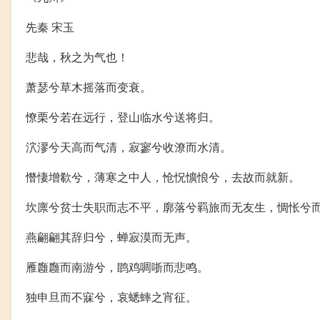
先秦 宋玉
悲哉，秋之为气也！
萧瑟兮草木摇落而变衰。
憭栗兮若在远行，登山临水兮送将归。
泬漻兮天高而气清，寂寥兮收潦而水清。
憯悽增欷兮，薄寒之中人，怆怳懭悢兮，去故而就新。
坎廪兮贫士失职而志不平，廓落兮羁旅而无友生，惆怅兮
燕翩翩其辞归兮，蝉寂漠而无声。
雁廱廱而南游兮，鹍鸡啁哳而悲鸣。
独申旦而不寐兮，哀蟋蟀之宵征。