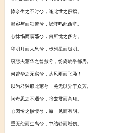
悼余生之不时兮，逢此世之俇攘。
澹容与而独倚兮，蟋蟀鸣此西堂。
心怵惕而震荡兮，何所忧之多方。
卬明月而太息兮，步列星而极明。
窃悲夫蕙华之曾敷兮，纷旖旎乎都房。
何曾华之无实兮，从风雨而飞飏！
以为君独服此蕙兮，羌无以异于众芳。
闵奇思之不通兮，将去君而高翔。
心闵怜之惨悽兮，愿一见而有明。
重无怨而生离兮，中结轸而增伤。