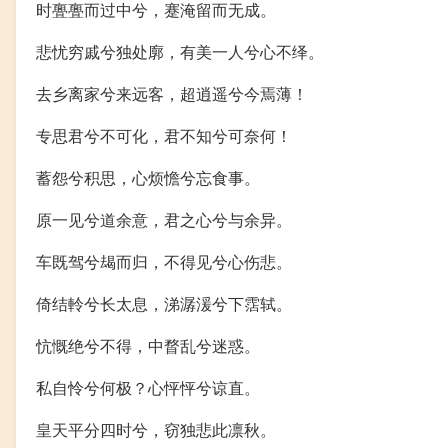
时亹亹而过中兮，蹇淹留而无成。
悲忧穷戚兮独处廓，有美一人兮心不绎。
去乡离家兮来远客，超逍遥兮今焉薄！
专思君兮不可化，君不知兮可奈何！
蓄怨兮积思，心烦憺兮忘食事。
原一见兮道余意，君之心兮与余异。
车既驾兮朅而归，不得见兮心伤悲。
倚结軨兮长太息，涕潺湲兮下霑轼。
忼慨绝兮不得，中瞀乱兮迷惑。
私自怜兮何极？心怦怦兮谅直。
皇天平分四时兮，窃独悲此凛秋。