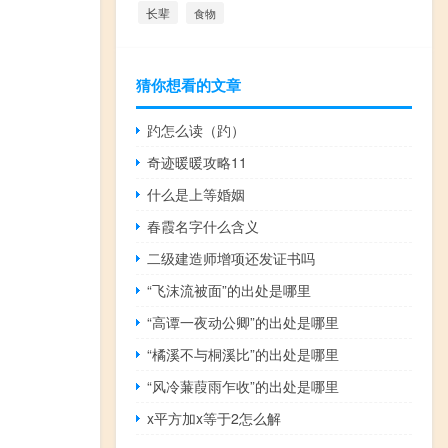
长辈
食物
猜你想看的文章
趵怎么读（趵）
奇迹暖暖攻略11
什么是上等婚姻
春霞名字什么含义
二级建造师增项还发证书吗
“飞沫流被面”的出处是哪里
“高谭一夜动公卿”的出处是哪里
“橘溪不与桐溪比”的出处是哪里
“风冷蒹葭雨乍收”的出处是哪里
x平方加x等于2怎么解