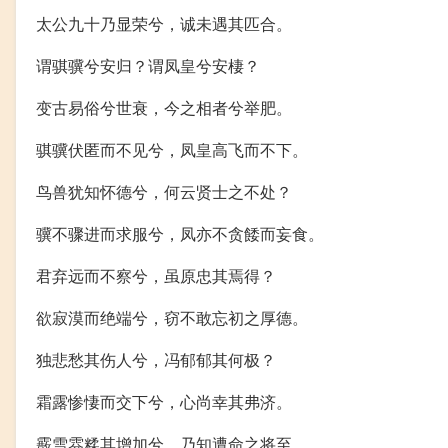
太公九十乃显荣兮，诚未遇其匹合。
谓骐骥兮安归？谓凤皇兮安棲？
变古易俗兮世衰，今之相者兮举肥。
骐骥伏匿而不见兮，凤皇高飞而不下。
鸟兽犹知怀德兮，何云贤士之不处？
骥不骤进而求服兮，凤亦不贪餧而妄食。
君弃远而不察兮，虽原忠其焉得？
欲寂漠而绝端兮，窃不敢忘初之厚德。
独悲愁其伤人兮，冯郁郁其何极？
霜露惨悽而交下兮，心尚幸其弗济。
霰雪雰糅其增加兮，乃知遭命之将至。