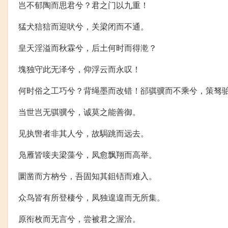
岂不郁陶而思君兮？君之门以九重！
猛犬狺狺而迎吠兮，关梁闭而不通。
皇天淫溢而秋霖兮，后土何时而得漧？
塊独守此无泽兮，仰浮云而永叹！
何时俗之工巧兮？背绳墨而改错！郤骐骥而不乘兮，策驽
当世岂无骐骥兮，诚莫之能善御。
见执辔者非其人兮，故駶跳而远去。
凫雁皆唼夫梁藻兮，凤愈飘翔而高举。
圜凿而方枘兮，吾固知其鉏铻而难入。
众鸟皆有所登棲兮，凤独遑遑而无所集。
原衔枚而无言兮，尝被君之渥洽。