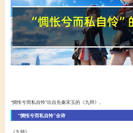
“惆怅兮而私自怜”出自先秦宋玉的《九辩》。
“惆怅兮而私自怜”全诗
《九辩》