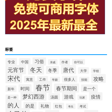
标签
习俗
专业
中国
作者
你可以
亲戚
冬天
元宵节
唐代
冬季
大学
学校
宋代
攻略
很多人
寓意
工作
年龄
技能
春节
春节期间
时间
是一个
新年
梦幻西游
游戏
疫情
汤圆
是一种
玩家
的人
的是
礼物
红包
考试
考生