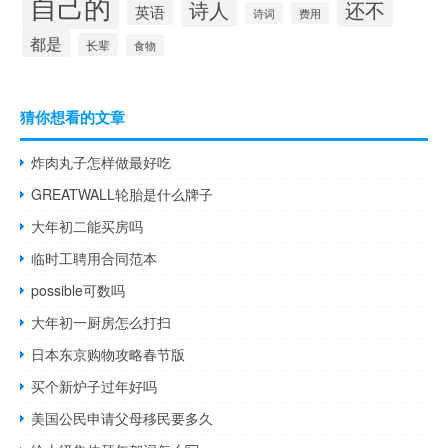
自己的
诗人
还不
英语
诗词
费用
都是
长辈
食物
猜你想看的文章
炸肉丸子怎样做最好吃
GREATWALL轮胎是什么牌子
大年初二能买房吗
临时工聘用合同范本
possible可数吗
大年初一厨房怎么打扫
日本东京购物攻略春节版
买个新炉子过年好吗
美国公民申请父母移民要多久