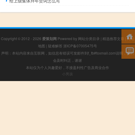
给上级集体拜年贺词怎么写
Copyright © 2012 - 2026
爱策划网
Powered by
网站分类目录
|
精选推荐文章
|
网站
地图
|
疑难解答
浙ICP备07005475号
声明：本站内容来自互联网，如信息有错误可发邮件到f_fb#foxmail.com说明，我们
会及时纠正，谢谢
本站仅为个人兴趣爱好，不接盈利性广告及商业合作
小男孩